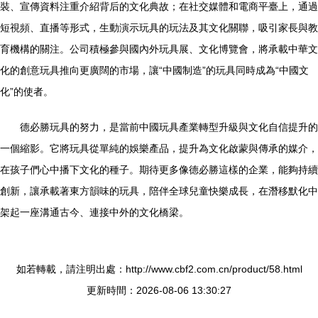
裝、宣傳資料注重介紹背后的文化典故；在社交媒體和電商平臺上，通過
短視頻、直播等形式，生動演示玩具的玩法及其文化關聯，吸引家長與教
育機構的關注。公司積極參與國內外玩具展、文化博覽會，將承載中華文
化的創意玩具推向更廣闊的市場，讓“中國制造”的玩具同時成為“中國文
化”的使者。
德必勝玩具的努力，是當前中國玩具產業轉型升級與文化自信提升的
一個縮影。它將玩具從單純的娛樂產品，提升為文化啟蒙與傳承的媒介，
在孩子們心中播下文化的種子。期待更多像德必勝這樣的企業，能夠持續
創新，讓承載著東方韻味的玩具，陪伴全球兒童快樂成長，在潛移默化中
架起一座溝通古今、連接中外的文化橋梁。
如若轉載，請注明出處：http://www.cbf2.com.cn/product/58.html
更新時間：2026-08-06 13:30:27