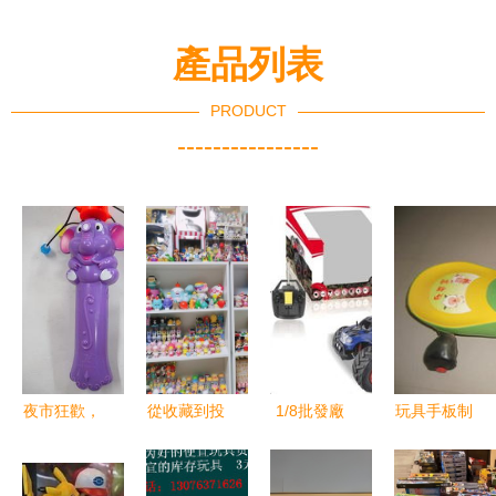
產品列表
PRODUCT
----------------
夜市狂歡，
從收藏到投
1/8批發廠
玩具手板制
清倉特惠！
機 “萬物皆
家直銷 中
作與批發全
大象音樂旋
可炒”時代
外玩具網商
攻略 價