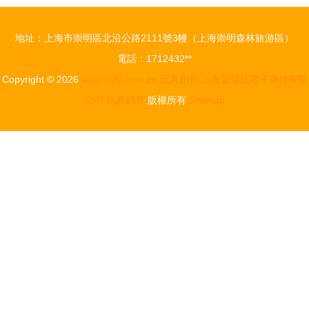
唐詩故事三
銷價格、產
字經的多功
品圖片及中
地址：上海市崇明區北沿公路2111號3幢（上海崇明森林旅游區）
能早教伙伴
外玩具商城
電話：1712432**
銷售策略
Copyright © 2026
www.cbf2.com.cn
玩具銷售
上海雷瑞炫電子商務有限
公司
玩具銷售
版權所有
Sitemap