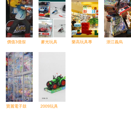
轉電動閃光
下的盲盒經
城全方位解
格、圖片、
風車，點亮
濟熱潮
析
廠家直銷與
童年歡樂時
銷售策略
光
價值3億假
麥光玩具
樂高玩具專
浙江義烏
手辦工廠被
點亮童年夢
賣店經營之
積木批發新
查，揭開玩
想，引領玩
道 化繁為
選擇，益智
具銷售灰色
具銷售新潮
簡的銷售良
玩具助力兒
產業鏈
流
策
童成長
寶麗電子鼓
2009玩具
手拍鼓嬰兒
批發市場分
玩具 會講
析 廠家直