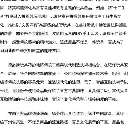
庫，將其精髓轉化為富有童趣和教育意義的玩具產品。例如，將“十二生
肖”故事融入拼圖與玩偶設計，讓兒童在拼搭與角色扮演中了解生肖文
化；推出以“文房四寶”為靈感的益智玩具，在趣味游戲中滲透書法與國畫
的啟蒙；開發融合京劇臉譜、皮影戲元素的DIY手工套裝，讓孩子們親手
制作，感受傳統藝術的獨特魅力。這些產品不僅是一件玩具，更成為了一
扇扇通向中華文明殿堂的趣味窗口。
德必勝玩具巧妙地將傳統工藝與現代制造技術相結合。在確保玩具安
全、環保、符合國際標準的前提下，公司積極探索如何將木藝、彩繪、刺
繡等傳統技藝的審美元素，通過現代化的注塑、電子、智能互動技術予以
呈現。這種融合使得產品既保留了東方古典韻味，又具備了吸引當代兒童
互動體驗的科技感和趣味性，實現了文化傳承與市場接納度的平衡。
在銷售與品牌傳播層面，德必勝玩具也致力于講述中國故事。其線上
線下銷售渠道，不僅是商品的流通路徑，更是文化展示的平臺。產品包