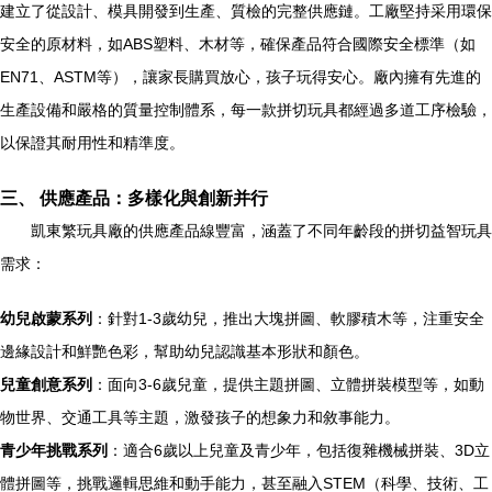
建立了從設計、模具開發到生產、質檢的完整供應鏈。工廠堅持采用環保
安全的原材料，如ABS塑料、木材等，確保產品符合國際安全標準（如
EN71、ASTM等），讓家長購買放心，孩子玩得安心。廠內擁有先進的
生產設備和嚴格的質量控制體系，每一款拼切玩具都經過多道工序檢驗，
以保證其耐用性和精準度。
三、 供應產品：多樣化與創新并行
凱東繁玩具廠的供應產品線豐富，涵蓋了不同年齡段的拼切益智玩具
需求：
幼兒啟蒙系列
：針對1-3歲幼兒，推出大塊拼圖、軟膠積木等，注重安全
邊緣設計和鮮艷色彩，幫助幼兒認識基本形狀和顏色。
兒童創意系列
：面向3-6歲兒童，提供主題拼圖、立體拼裝模型等，如動
物世界、交通工具等主題，激發孩子的想象力和敘事能力。
青少年挑戰系列
：適合6歲以上兒童及青少年，包括復雜機械拼裝、3D立
體拼圖等，挑戰邏輯思維和動手能力，甚至融入STEM（科學、技術、工