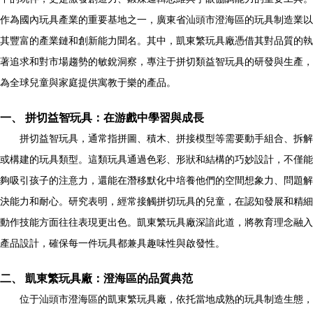
作為國內玩具產業的重要基地之一，廣東省汕頭市澄海區的玩具制造業以
其豐富的產業鏈和創新能力聞名。其中，凱東繁玩具廠憑借其對品質的執
著追求和對市場趨勢的敏銳洞察，專注于拼切類益智玩具的研發與生產，
為全球兒童與家庭提供寓教于樂的產品。
一、 拼切益智玩具：在游戲中學習與成長
拼切益智玩具，通常指拼圖、積木、拼接模型等需要動手組合、拆解
或構建的玩具類型。這類玩具通過色彩、形狀和結構的巧妙設計，不僅能
夠吸引孩子的注意力，還能在潛移默化中培養他們的空間想象力、問題解
決能力和耐心。研究表明，經常接觸拼切玩具的兒童，在認知發展和精細
動作技能方面往往表現更出色。凱東繁玩具廠深諳此道，將教育理念融入
產品設計，確保每一件玩具都兼具趣味性與啟發性。
二、 凱東繁玩具廠：澄海區的品質典范
位于汕頭市澄海區的凱東繁玩具廠，依托當地成熟的玩具制造生態，