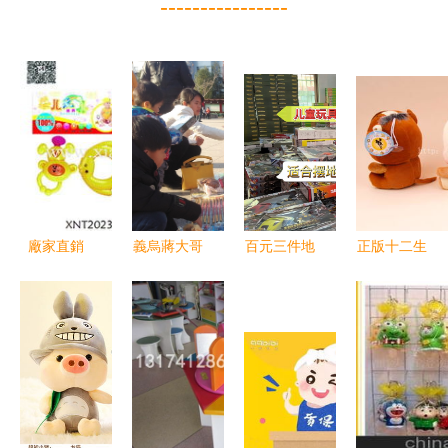
----------------
廠家直銷
義烏蔣大哥
百元三件地
正版十二生
6212玩具
的玩具致富
攤玩具攻略
肖悠嘻猴公
價格與選購
路 一年擺
低成本高人
仔套裝 萌
指南——中
攤狂賺190
氣的小生意
趣生肖，超
外玩具商城
萬的秘訣
經
值收藏
一站式銷售
平臺