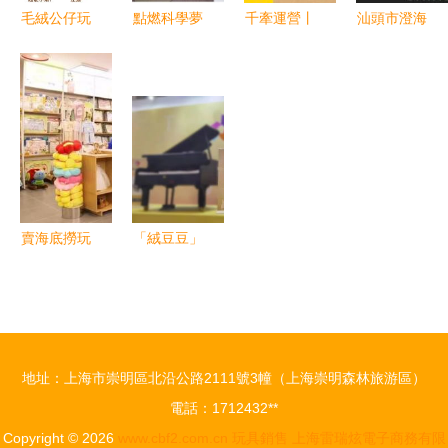
毛絨公仔玩
點燃科學夢
千牽運營丨
汕頭市澄海
具報價 廠
想 幼兒園
母嬰店如何
區大明塑料
家
科學區火箭
引爆玩具銷
制品廠 專
模型，開啟
售 打造爆
注品質，引
宇宙探索之
款玩具的策
領玩具銷售
旅
略與實操
新潮流
賣海底撈玩
「絨豆豆」
具賺錢嗎？
的百萬奇跡
揭秘這一創
一款玩具如
意商機，輕
何引爆銷售
松開啟盈利
熱潮
地址：上海市崇明區北沿公路2111號3幢（上海崇明森林旅游區）
新篇章
電話：1712432**
Copyright © 2026
www.cbf2.com.cn
玩具銷售
上海雷瑞炫電子商務有限